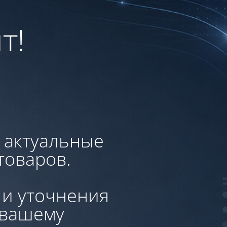
т!
, актуальные
товаров.
 и уточнения
 вашему