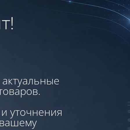
т!
, актуальные
товаров.
 и уточнения
 вашему