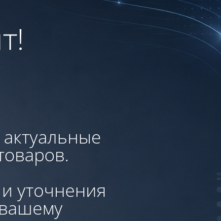
т!
, актуальные
товаров.
 и уточнения
 вашему