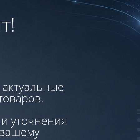
т!
, актуальные
товаров.
 и уточнения
 вашему