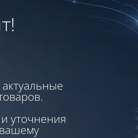
т!
, актуальные
товаров.
 и уточнения
 вашему