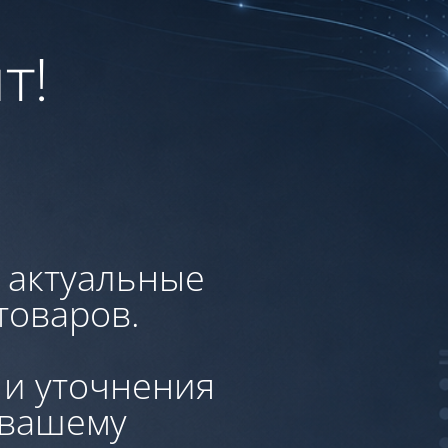
т!
, актуальные
товаров.
 и уточнения
 вашему