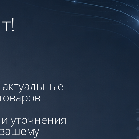
т!
, актуальные
товаров.
 и уточнения
 вашему