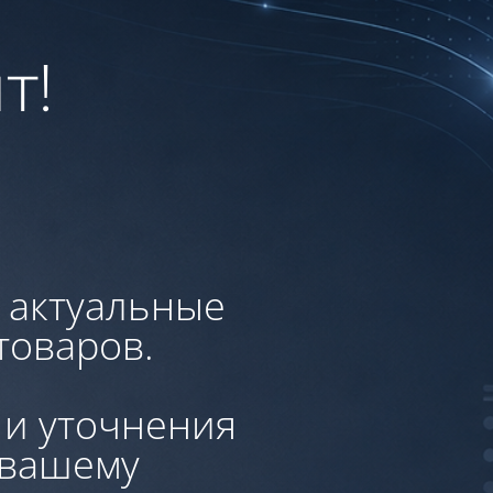
т!
, актуальные
товаров.
 и уточнения
 вашему