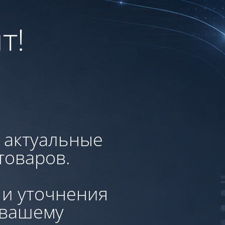
т!
, актуальные
товаров.
 и уточнения
 вашему