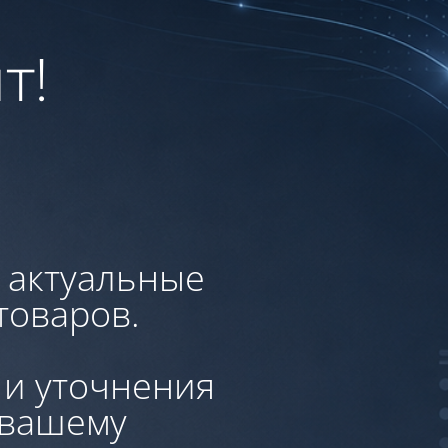
т!
, актуальные
товаров.
 и уточнения
 вашему