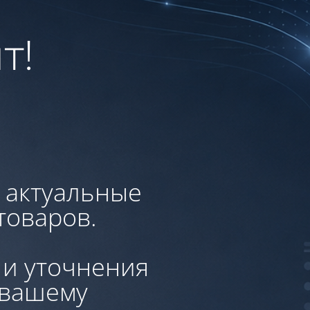
т!
, актуальные
товаров.
 и уточнения
 вашему