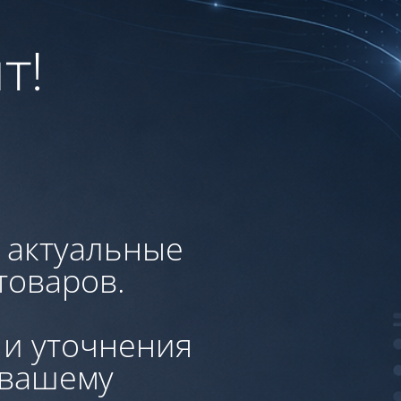
т!
, актуальные
товаров.
 и уточнения
 вашему