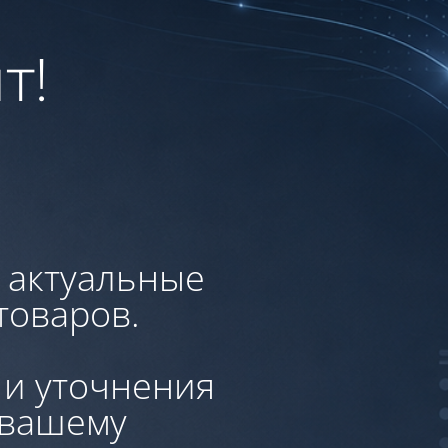
т!
, актуальные
товаров.
 и уточнения
 вашему