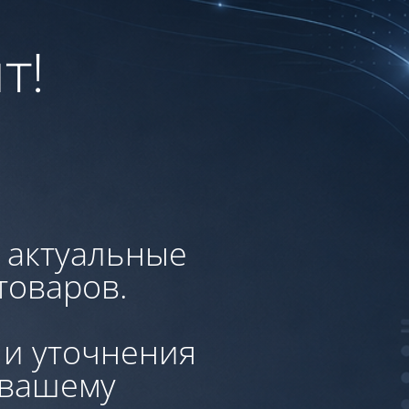
т!
, актуальные
товаров.
 и уточнения
 вашему