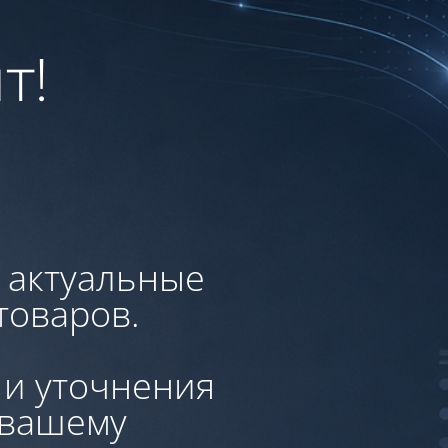
т!
, актуальные
товаров.
 и уточнения
 вашему