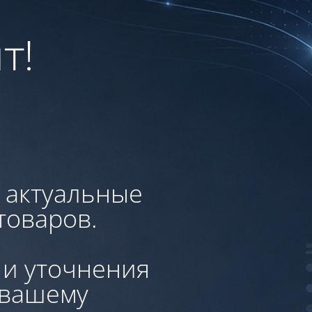
т!
, актуальные
товаров.
 и уточнения
 вашему