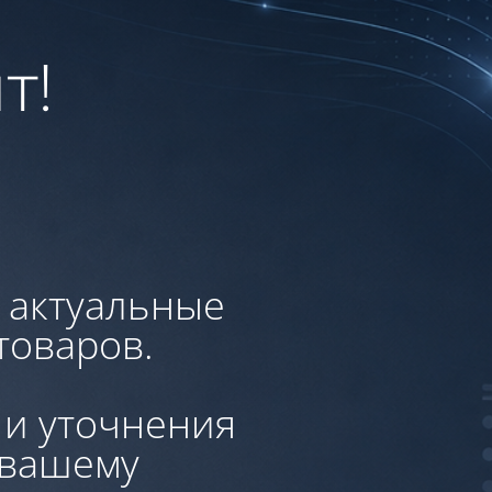
т!
, актуальные
товаров.
 и уточнения
 вашему