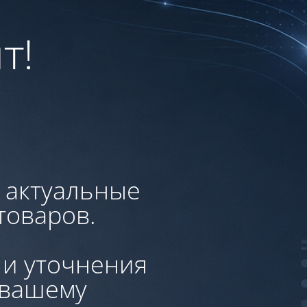
т!
, актуальные
товаров.
 и уточнения
 вашему