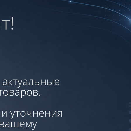
т!
, актуальные
товаров.
 и уточнения
 вашему