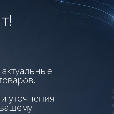
т!
, актуальные
товаров.
 и уточнения
 вашему