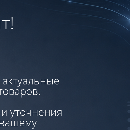
т!
, актуальные
товаров.
 и уточнения
 вашему