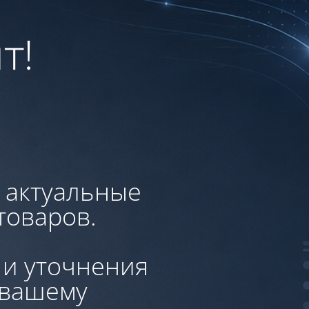
т!
, актуальные
товаров.
 и уточнения
 вашему