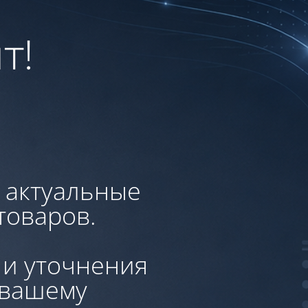
т!
, актуальные
товаров.
 и уточнения
 вашему