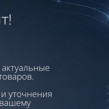
т!
, актуальные
товаров.
 и уточнения
 вашему