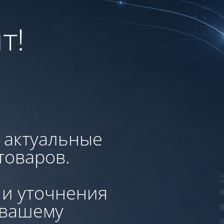
т!
, актуальные
товаров.
 и уточнения
 вашему